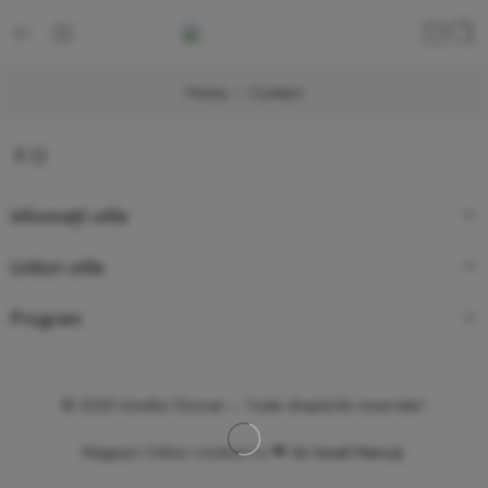
Home
Contact
Informații utile
Linkuri utile
Program
© 2025 Amalia Chioran – Toate drepturile rezervate!
Magazin Online construit cu ❤ de
Ionel Hercuț
.