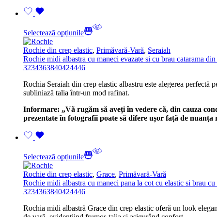
Selectează opțiunile
Rochie din crep elastic
,
Primăvară-Vară
,
Seraiah
Rochie midi albastra cu maneci evazate si cu brau catarama din 
32
34
36
38
40
42
44
46
Rochia Seraiah din crep elastic albastru este alegerea perfectă p
subliniază talia într-un mod rafinat.
Informare: „Vă rugăm să aveți în vedere că, din cauza condiți
prezentate în fotografii poate să difere ușor față de nuanț
Selectează opțiunile
Rochie din crep elastic
,
Grace
,
Primăvară-Vară
Rochie midi albastra cu maneci pana la cot cu elastic si brau cu
32
34
36
38
40
42
44
46
Rochia midi albastră Grace din crep elastic oferă un look elegant
de vară, evidențiind frumos talia și asigurând confort.