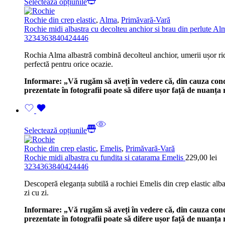
Selectează opțiunile
Rochie din crep elastic
,
Alma
,
Primăvară-Vară
Rochie midi albastra cu decolteu anchior si brau din perlute A
32
34
36
38
40
42
44
46
Rochia Alma albastră combină decolteul anchior, umerii ușor ridic
perfectă pentru orice ocazie.
Informare: „Vă rugăm să aveți în vedere că, din cauza condiți
prezentate în fotografii poate să difere ușor față de nuanț
Selectează opțiunile
Rochie din crep elastic
,
Emelis
,
Primăvară-Vară
Rochie midi albastra cu fundita si catarama Emelis
229,00
lei
32
34
36
38
40
42
44
46
Descoperă eleganța subtilă a rochiei Emelis din crep elastic alba
zi cu zi.
Informare: „Vă rugăm să aveți în vedere că, din cauza condiți
prezentate în fotografii poate să difere ușor față de nuanț