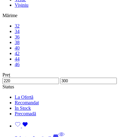
Vișiniu
Mărime
32
34
36
38
40
42
44
46
Preț
Status
La Ofertă
Recomandat
In Stock
Precomadă