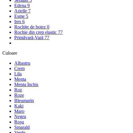
Seraiah
5
Edena
9
Arielle
7
Esme
5
Ires
6
Rochițe de botez
0
Rochie din crep elastic
77
Primăvară-Vară
77
Culoare
Albastru
Crem
Lila
Menta
Menta închis
Roz
Roze
Bleumarin
Kaki
Maro
Negru
Roșu
Smarald
Verde