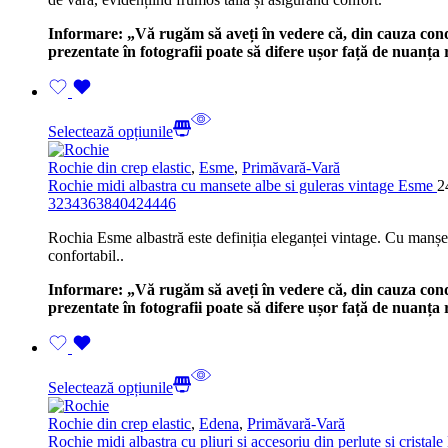
Informare: „Vă rugăm să aveți în vedere că, din cauza condiți
prezentate în fotografii poate să difere ușor față de nuanț
Selectează opțiunile
Rochie din crep elastic
,
Esme
,
Primăvară-Vară
Rochie midi albastra cu mansete albe si guleras vintage Esme
2
32
34
36
38
40
42
44
46
Rochia Esme albastră este definiția eleganței vintage. Cu manșete a
confortabil..
Informare: „Vă rugăm să aveți în vedere că, din cauza condiți
prezentate în fotografii poate să difere ușor față de nuanț
Selectează opțiunile
Rochie din crep elastic
,
Edena
,
Primăvară-Vară
Rochie midi albastra cu pliuri si accesoriu din perlute si crista