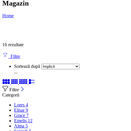
Magazin
Home
16 rezultate
Filtre
Sortează după
...
Filtre
Categorii
Lores
4
Elisar
9
Grace
7
Emelis
12
Alma
5