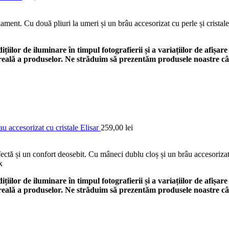
ent. Cu două pliuri la umeri și un brâu accesorizat cu perle și cristale, 
ilor de iluminare în timpul fotografierii și a variațiilor de afișare
a reală a produselor. Ne străduim să prezentăm produsele noastre câ
au accesorizat cu cristale Elisar
259,00
lei
rfectă și un confort deosebit. Cu mâneci dublu cloș și un brâu accesoriza
x
ilor de iluminare în timpul fotografierii și a variațiilor de afișare
a reală a produselor. Ne străduim să prezentăm produsele noastre câ