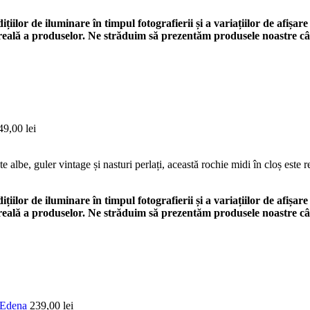
ilor de iluminare în timpul fotografierii și a variațiilor de afișare
a reală a produselor. Ne străduim să prezentăm produsele noastre câ
49,00
lei
lbe, guler vintage și nasturi perlați, această rochie midi în cloș este real
ilor de iluminare în timpul fotografierii și a variațiilor de afișare
a reală a produselor. Ne străduim să prezentăm produsele noastre câ
le Edena
239,00
lei