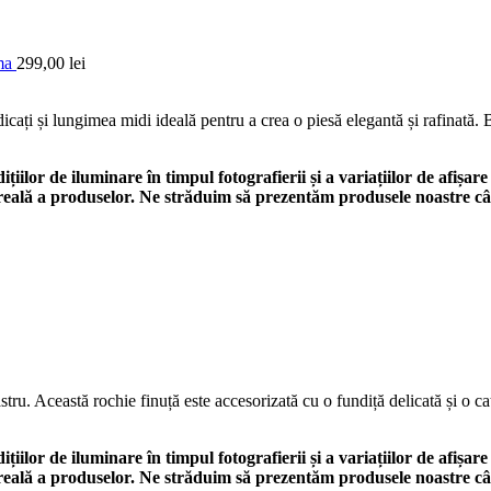
lma
299,00
lei
ați și lungimea midi ideală pentru a crea o piesă elegantă și rafinată. B
ilor de iluminare în timpul fotografierii și a variațiilor de afișare
a reală a produselor. Ne străduim să prezentăm produsele noastre câ
stru. Această rochie finuță este accesorizată cu o fundiță delicată și o c
ilor de iluminare în timpul fotografierii și a variațiilor de afișare
a reală a produselor. Ne străduim să prezentăm produsele noastre câ