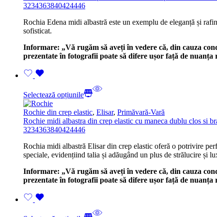
32
34
36
38
40
42
44
46
Rochia Edena midi albastră este un exemplu de eleganță și rafinam
sofisticat.
Informare: „Vă rugăm să aveți în vedere că, din cauza condiți
prezentate în fotografii poate să difere ușor față de nuanț
Selectează opțiunile
Rochie din crep elastic
,
Elisar
,
Primăvară-Vară
Rochie midi albastra din crep elastic cu maneca dublu clos si br
32
34
36
38
40
42
44
46
Rochia midi albastră Elisar din crep elastic oferă o potrivire pe
speciale, evidențiind talia și adăugând un plus de strălucire și lu
Informare: „Vă rugăm să aveți în vedere că, din cauza condiți
prezentate în fotografii poate să difere ușor față de nuanț