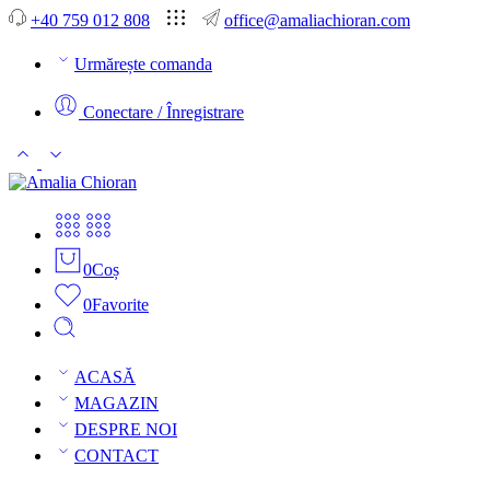
+40 759 012 808
office@amaliachioran.com
Urmărește comanda
Conectare / Înregistrare
0
Coș
0
Favorite
ACASĂ
MAGAZIN
DESPRE NOI
CONTACT