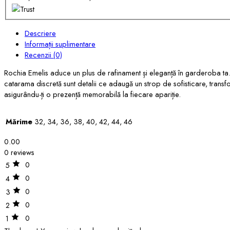
Descriere
Informații suplimentare
Recenzii (0)
Rochia Emelis aduce un plus de rafinament și eleganță în garderoba ta. C
catarama discretă sunt detalii ce adaugă un strop de sofisticare, transform
asigurându-ți o prezență memorabilă la fiecare apariție.
Mărime
32, 34, 36, 38, 40, 42, 44, 46
0.00
0 reviews
0
5
0
4
0
3
0
2
0
1