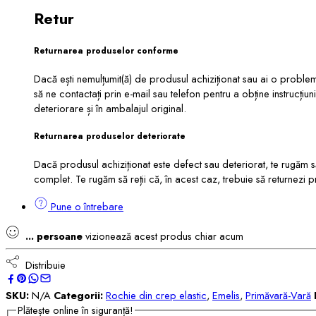
Retur
Returnarea produselor conforme
Dacă ești nemulțumit(ă) de produsul achiziționat sau ai o problem
să ne contactați prin e-mail sau telefon pentru a obține instrucțiun
deteriorare și în ambalajul original.
Returnarea produselor deteriorate
Dacă produsul achiziționat este defect sau deteriorat, te rugăm s
complet. Te rugăm să reții că, în acest caz, trebuie să returnezi p
Pune o întrebare
...
persoane
vizionează acest produs chiar acum
Distribuie
SKU:
N/A
Categorii:
Rochie din crep elastic
,
Emelis
,
Primăvară-Vară
Plătește online în siguranță!