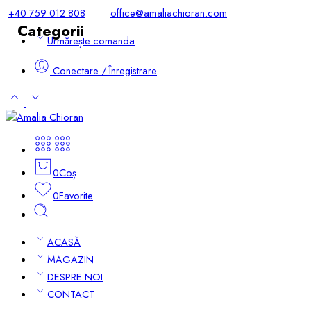
+40 759 012 808
office@amaliachioran.com
Categorii
Urmărește comanda
Conectare / Înregistrare
0
Coș
0
Favorite
ACASĂ
MAGAZIN
DESPRE NOI
CONTACT