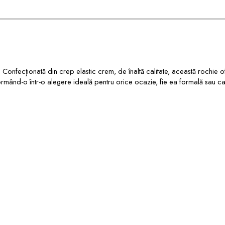
onfecționată din crep elastic crem, de înaltă calitate, această rochie ofe
ând-o într-o alegere ideală pentru orice ocazie, fie ea formală sau casual. 