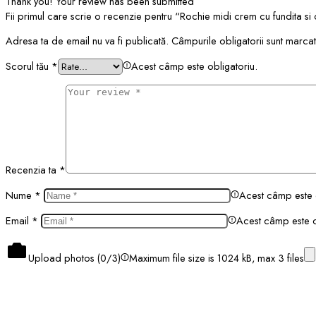
Thank you!
Your review has been submitted
Fii primul care scrie o recenzie pentru “Rochie midi crem cu fundita s
Adresa ta de email nu va fi publicată.
Câmpurile obligatorii sunt marca
Scorul tău
*
Acest câmp este obligatoriu.
Recenzia ta
*
Nume
*
Acest câmp este o
Email
*
Acest câmp este o
Upload photos (
0
/3)
Maximum file size is 1024 kB, max 3 files