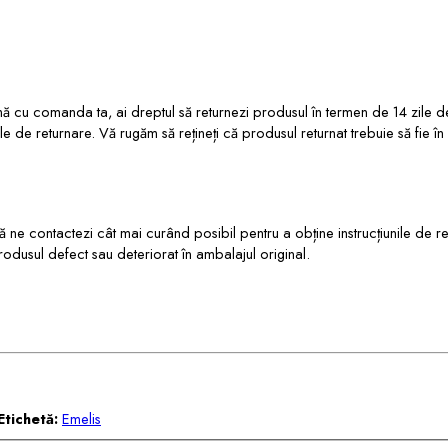
ă cu comanda ta, ai dreptul să returnezi produsul în termen de 14 zile de
ile de returnare. Vă rugăm să rețineți că produsul returnat trebuie să fie î
ă ne contactezi cât mai curând posibil pentru a obține instrucțiunile de r
rodusul defect sau deteriorat în ambalajul original.
Etichetă:
Emelis