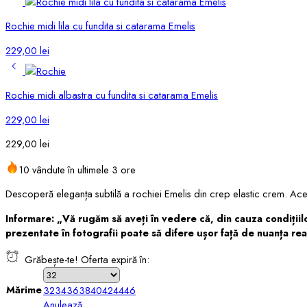
Rochie midi lila cu fundita si catarama Emelis
229,00
lei
Rochie midi albastra cu fundita si catarama Emelis
229,00
lei
229,00
lei
10 vândute în ultimele 3 ore
Descoperă eleganța subtilă a rochiei Emelis din crep elastic crem. Aceas
Informare: „Vă rugăm să aveți în vedere că, din cauza condițiilor 
prezentate în fotografii poate să difere ușor față de nuanța re
Grăbește-te! Oferta expiră în:
Mărime
32
34
36
38
40
42
44
46
Anulează