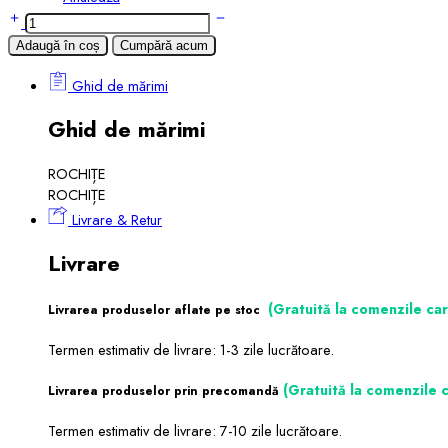
Rochie
midi
Adaugă în coș
Cumpără acum
crem
cu
Ghid de mărimi
fundita
si
Ghid de mărimi
catarama
Emelis
ROCHIȚE
quantity
ROCHIȚE
Livrare & Retur
Livrare
(Gratuită la comenzile ca
Livrarea produselor aflate pe stoc
Termen estimativ de livrare: 1-3 zile lucrătoare.
(Gratuită la comenzile 
Livrarea produselor prin precomandă
Termen estimativ de livrare: 7-10 zile lucrătoare.