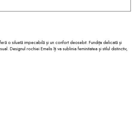
ră o siluetă impecabilă și un confort deosebit. Fundița delicată și
Designul rochiei Emelis îți va sublinia feminitatea și stilul distinctiv,