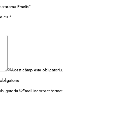
i catarama Emelis”
te cu
*
Acest câmp este obligatoriu.
bligatoriu.
bligatoriu.
Email incorrect format.