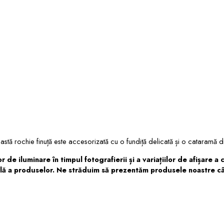
tă rochie finuță este accesorizată cu o fundiță delicată și o cataramă dis
de iluminare în timpul fotografierii și a variațiilor de afișare a 
ală a produselor. Ne străduim să prezentăm produsele noastre cât