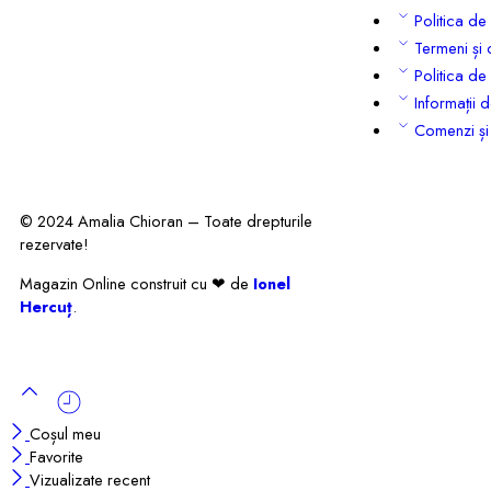
Politica de 
Termeni și 
Politica de 
Informații 
Comenzi și 
© 2024 Amalia Chioran – Toate drepturile
rezervate!
Magazin Online construit cu ❤ de
Ionel
Hercuț
.
Coșul meu
Favorite
Vizualizate recent