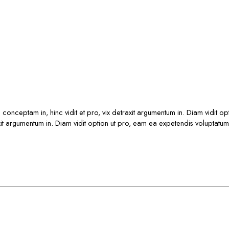
s conceptam in, hinc vidit et pro, vix detraxit argumentum in. Diam vidit o
raxit argumentum in. Diam vidit option ut pro, eam ea expetendis voluptatum