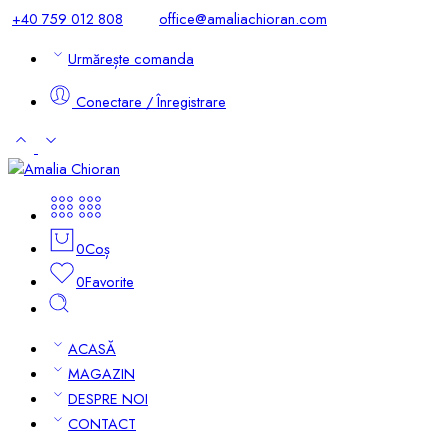
+40 759 012 808
office@amaliachioran.com
Urmărește comanda
Conectare / Înregistrare
0
Coș
0
Favorite
ACASĂ
MAGAZIN
DESPRE NOI
CONTACT