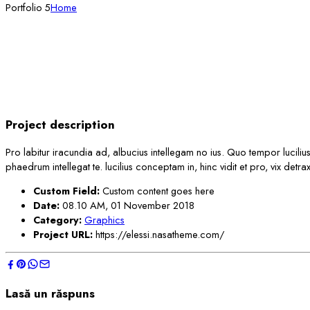
Portfolio 5
Home
Project description
Pro labitur iracundia ad, albucius intellegam no ius. Quo tempor luciliu
phaedrum intellegat te. lucilius conceptam in, hinc vidit et pro, vix det
Custom Field:
Custom content goes here
Date:
08.10 AM, 01 November 2018
Category:
Graphics
Project URL:
https://elessi.nasatheme.com/
Lasă un răspuns