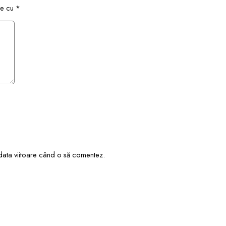
te cu
*
 data viitoare când o să comentez.