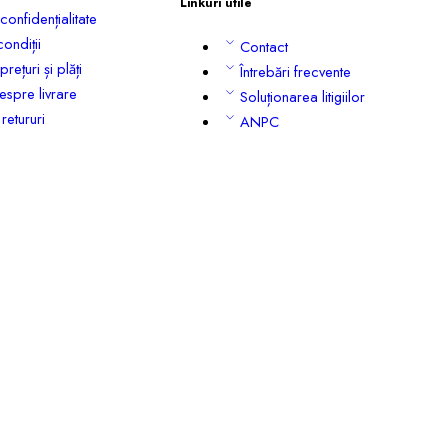
Linkuri utile
confidențialitate
condiții
Contact
prețuri și plăți
Întrebări frecvente
despre livrare
Soluționarea litigiilor
retururi
ANPC