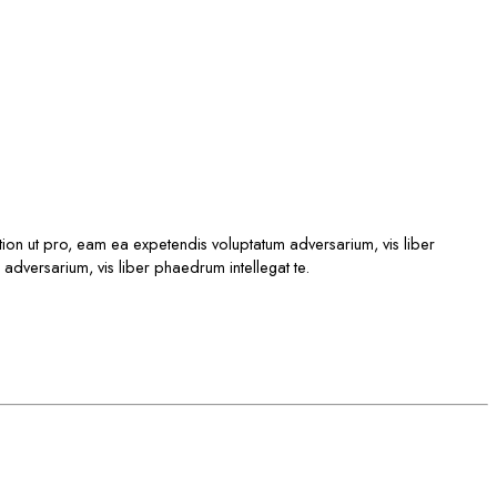
ption ut pro, eam ea expetendis voluptatum adversarium, vis liber
 adversarium, vis liber phaedrum intellegat te.